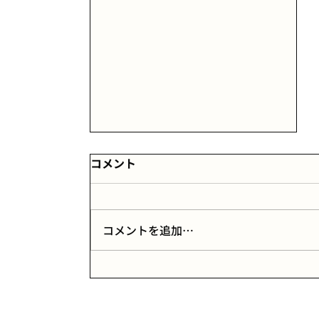
コメント
コメントを追加…
「中学受験は通過点」中高一
貫生の親が持つべきマインド
セット