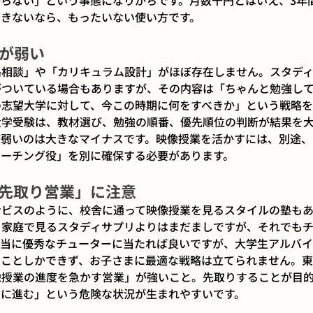
らない」という事態になりがちです。月数千円とはいえ、3年
できないなら、もったいない使い方です。
が弱い
路相談」や「カリキュラム設計」がほぼ存在しません。スタデ
がついている場合もありますが、その内容は「ちゃんと勉強し
の志望大学に対して、今この時期に何をすべきか」という戦略
大学受験は、教材選び、勉強の順番、優先順位の判断が結果を
が弱いのは大きなマイナスです。映像授業を活かすには、別途、
コーチング役」を別に確保する必要があります。
先取り営業」に注意
ナビスのように、校舎に通って映像授業を見るスタイルの塾もあ
、家庭で見るスタディサプリよりはまだましですが、それでも
本当に優秀なチューターに当たれば良いですが、大学生アルバ
ることしかできず、お子さまに最適な戦略は立てられません。
像授業の進度を急かす営業」が強いこと。先取りすることが目
次に進む」という危険な状況が生まれやすいです。