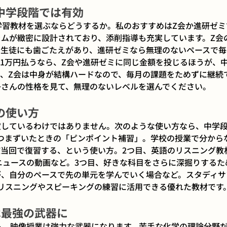
中学段階では有効
学習教材を選ぶならどうするか。私のおすすめはZ会か進研ゼミ
ムが緻密に設計されており、添削指導も充実しています。Z会
の生徒にも歯ごたえがあり、進研ゼミなら無理のないペースで毎
1万円払うなら、Z会や進研ゼミに同じ金額を投じるほうが、
、Z会は中身が結構ハードなので、毎月の課題をためずに継続
子さんの性格を見て、無理のないレベルを選んでください。
の使い方
定しているわけではありません。次のような使い方なら、中学
つまずいたときの「ピンポイント補習」。学校の授業で分から
当回で復習する、という使い方。2つ目、英語のリスニング教
ニュースの動画など。3つ目、好きな科目をさらに深掘りするた
が、自分のペースで先の単元を学んでいく場合など。スタディサ
リスニングやスピーキングの練習に活用できる優れた教材です
は最強の武器に
ら、映像授業は強力な武器になります。苦手な化学の理論分野