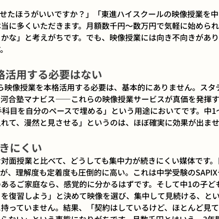
せたほうがいいですか？」「東進ハイスクールの映像授業を中
本当に多くいただきます。月額数千円〜数万円で気軽に始められ
かな」と考えがちです。でも、映像授業には向き不向きがあり
す。
格活用する必要はない
ら映像授業を本格活用する必要は、基本的にありません。スタ
、河合塾マナビス——これらの映像授業サービスが真価を発揮
手科目を自分のペースで埋める」という用途においてです。中1
入れて、漫然と見させる」というのは、ほぼ確実に効果が出ま
きにくい
な対面授業と比べて、どうしても集中力が続きにくい媒体です。
が、理解度も定着度も圧倒的に高い。これは中学受験のSAPI
あるご家庭なら、感覚的に分かるはずです。そして中1の子ど
こを復習しよう」と決めて映像を選び、集中して見続ける、と
に持っていません。結果、「契約はしているけど、ほとんど見