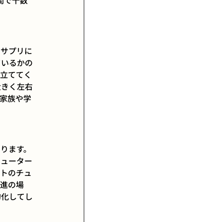
間で十数
ィサプリに
ているかの
を立ててく
大きく左右
家族や学
ります。
チューター
イトのチュ
東進の場
的化してし