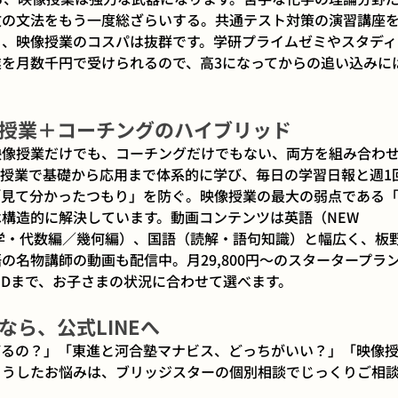
文の文法をもう一度総ざらいする。共通テスト対策の演習講座
ら、映像授業のコスパは抜群です。学研プライムゼミやスタディ
を月数千円で受けられるので、高3になってからの追い込みに
授業＋コーチングのハイブリッド
映像授業だけでも、コーチングだけでもない、両方を組み合わ
授業で基礎から応用まで体系的に学び、毎日の学習日報と週1
「見て分かったつもり」を防ぐ。映像授業の最大の弱点である
構造的に解決しています。動画コンテンツは英語（NEW 
系数学・代数編／幾何編）、国語（読解・語句知識）と幅広く、板
の名物講師の動画も配信中。月29,800円〜のスタータープラ
AN Dまで、お子さまの状況に合わせて選べます。
ら、公式LINEへ
びるの？」「東進と河合塾マナビス、どっちがいい？」「映像
こうしたお悩みは、ブリッジスターの個別相談でじっくりご相