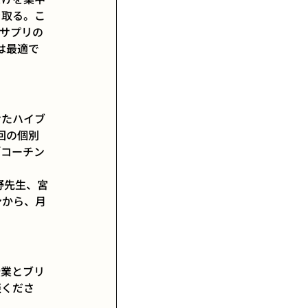
を取る。こ
サプリの
は最適で
せたハイブ
回の個別
「コーチン
野先生、宮
ンから、月
授業とブリ
談くださ