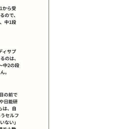
1から受
るので、
、中1段
ディサプ
するのは、
〜中2の段
せん。
目の前で
Xや日能研
もは、自
いうセルフ
ていない」