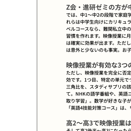
Z会・進研ゼミの方が
では、中1〜中2の段階で家庭
れらは中学生向けにカリキュラ
ベルコースなら、難関私立中
習慣を作れます。映像授業に月
は確実に効果が出ます。ただし
は意外と少ないのも事実。お
映像授業が有効な3つ
ただし、映像授業を完全に否
効です。1つ目、特定の単元で
三角比を、スタディサプリの該
て。NHKの語学番組や、英語
取り学習」。数学が好きな子
「英語4技能対策コース」は、
高2〜高3で映像授業
そして高2後半〜高3になった